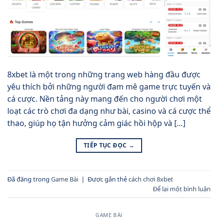
8xbet là một trong những trang web hàng đầu được
yêu thích bởi những người đam mê game trực tuyến và
cá cược. Nền tảng này mang đến cho người chơi một
loạt các trò chơi đa dạng như bài, casino và cá cược thể
thao, giúp họ tận hưởng cảm giác hồi hộp và […]
TIẾP TỤC ĐỌC
→
Đã đăng trong
Game Bài
|
Được gắn thẻ
cách chơi 8xbet
Để lại một bình luận
GAME BÀI