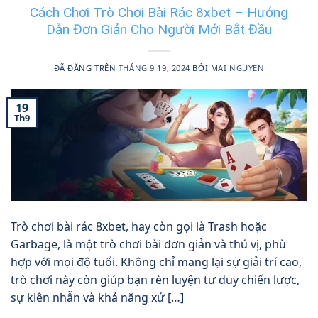
Cách Chơi Trò Chơi Bài Rác 8xbet – Hướng
Dẫn Đơn Giản Cho Người Mới Bắt Đầu
ĐÃ ĐĂNG TRÊN
THÁNG 9 19, 2024
BỞI
MAI NGUYEN
19
Th9
Trò chơi bài rác 8xbet, hay còn gọi là Trash hoặc
Garbage, là một trò chơi bài đơn giản và thú vị, phù
hợp với mọi độ tuổi. Không chỉ mang lại sự giải trí cao,
trò chơi này còn giúp bạn rèn luyện tư duy chiến lược,
sự kiên nhẫn và khả năng xử […]