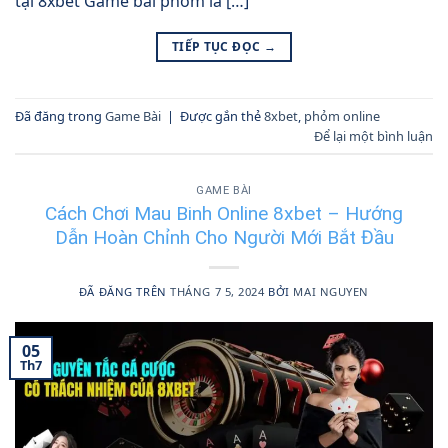
tại 8xbet Game bài phỏm là […]
TIẾP TỤC ĐỌC
→
Đã đăng trong
Game Bài
|
Được gắn thẻ
8xbet
,
phỏm online
Để lại một bình luận
GAME BÀI
Cách Chơi Mau Binh Online 8xbet – Hướng
Dẫn Hoàn Chỉnh Cho Người Mới Bắt Đầu
ĐÃ ĐĂNG TRÊN
THÁNG 7 5, 2024
BỞI
MAI NGUYEN
05
Th7