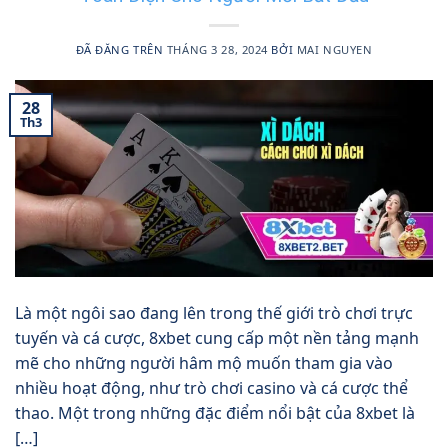
ĐÃ ĐĂNG TRÊN
THÁNG 3 28, 2024
BỞI
MAI NGUYEN
28
Th3
Là một ngôi sao đang lên trong thế giới trò chơi trực
tuyến và cá cược, 8xbet cung cấp một nền tảng mạnh
mẽ cho những người hâm mộ muốn tham gia vào
nhiều hoạt động, như trò chơi casino và cá cược thể
thao. Một trong những đặc điểm nổi bật của 8xbet là
[…]