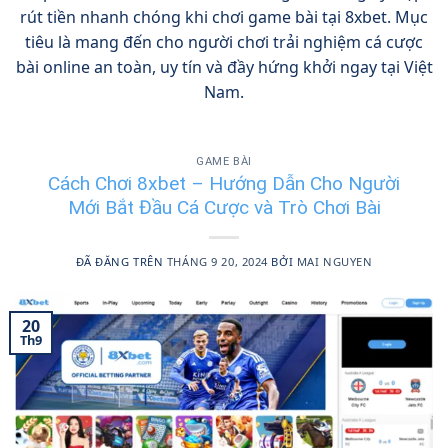
rút tiền nhanh chóng khi chơi game bài tại 8xbet. Mục
tiêu là mang đến cho người chơi trải nghiệm cá cược
bài online an toàn, uy tín và đầy hứng khởi ngay tại Việt
Nam.
GAME BÀI
Cách Chơi 8xbet – Hướng Dẫn Cho Người
Mới Bắt Đầu Cá Cược và Trò Chơi Bài
ĐÃ ĐĂNG TRÊN
THÁNG 9 20, 2024
BỞI
MAI NGUYEN
20
Th9