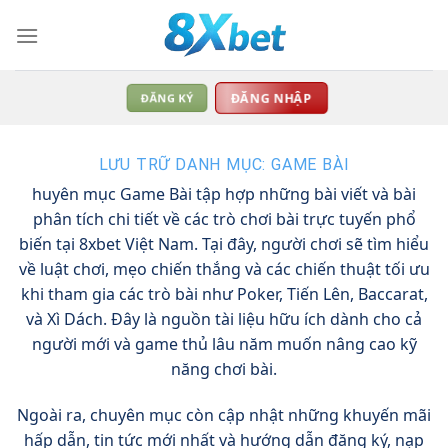
Chuyển
đến
nội
dung
ĐĂNG NHẬP
ĐĂNG KÝ
LƯU TRỮ DANH MỤC:
GAME BÀI
huyên mục Game Bài tập hợp những bài viết và bài
phân tích chi tiết về các trò chơi bài trực tuyến phổ
biến tại 8xbet Việt Nam. Tại đây, người chơi sẽ tìm hiểu
về luật chơi, mẹo chiến thắng và các chiến thuật tối ưu
khi tham gia các trò bài như Poker, Tiến Lên, Baccarat,
và Xì Dách. Đây là nguồn tài liệu hữu ích dành cho cả
người mới và game thủ lâu năm muốn nâng cao kỹ
năng chơi bài.
Ngoài ra, chuyên mục còn cập nhật những khuyến mãi
hấp dẫn, tin tức mới nhất và hướng dẫn đăng ký, nạp