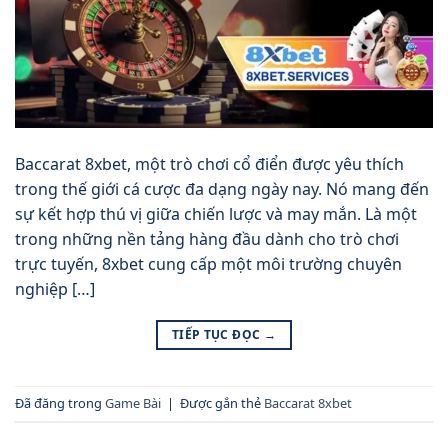
Baccarat 8xbet, một trò chơi cổ điển được yêu thích
trong thế giới cá cược đa dạng ngày nay. Nó mang đến
sự kết hợp thú vị giữa chiến lược và may mắn. Là một
trong những nền tảng hàng đầu dành cho trò chơi
trực tuyến, 8xbet cung cấp một môi trường chuyên
nghiệp […]
TIẾP TỤC ĐỌC
→
Đã đăng trong
Game Bài
|
Được gắn thẻ
Baccarat 8xbet