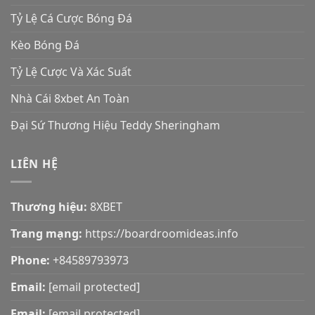
Tỷ Lệ Cá Cược Bóng Đá
Kèo Bóng Đá
Tỷ Lệ Cược Và Xác Suất
Nhà Cái 8xbet An Toàn
Đại Sứ Thương Hiệu Teddy Sheringham
LIÊN HỆ
Thương hiệu:
8XBET
Trang mạng:
https://boardroomideas.info
Phone:
+84589793973
Email:
[email protected]
Email:
[email protected]