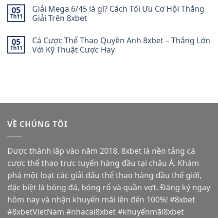
Giải Mega 6/45 là gì? Cách Tối Ưu Cơ Hội Thắng
05
Th11
Giải Trên 8xbet
Cá Cược Thể Thao Quyền Anh 8xbet – Thắng Lớn
05
Th11
Với Kỹ Thuật Cược Hay
VỀ CHÚNG TÔI
Được thành lập vào năm 2018, 8xbet là nền tảng cá
cược thể thao trực tuyến hàng đầu tại châu Á. Khám
phá một loạt các giải đấu thể thao hàng đầu thế giới,
đặc biệt là bóng đá, bóng rổ và quần vợt. Đăng ký ngay
hôm nay và nhận khuyến mãi lên đến 100%! #8xbet
#8xbetVietNam #nhacai8xbet #khuyếnmãi8xbet