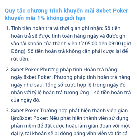
Quy tắc chương trình khuyến mãi 8xbet Poker
khuyến mãi 1% không giới hạn
Tính tiền hoàn trả và thời gian ghi nhận: Số tiền
hoàn trả sẽ được tính toán hàng ngày và được ghi
vào tài khoản của thành viên từ 05:00 đến 09:00 (giờ
Đông). Số tiền hoàn trả không cần phải cược lại để
rút tiền.
8xbet Poker Phương pháp tính Hoàn trả hàng
ngày:8xbet Poker: Phương pháp tính hoàn trả hàng
ngày như sau: Tổng số cược hợp lệ trong ngày đó
nhân với tỷ lệ hoàn trả tương ứng = số tiền hoàn trả
của ngày đó.
8xbet Poker Trường hợp phát hiện thành viên gian
lận:8xbet Poker: Nếu phát hiện thành viên sử dụng
phần mềm để đặt cược hoặc làm gián đoạn với một
đại lý, tài khoản sẽ bị đóng băng vĩnh viễn và tất cả