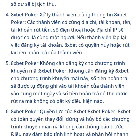
số dư sẽ bị tịch thu.
8xbet Poker Xử lý thành viên trùng thông tin:8xbet
Poker: Các thành viên có cùng địa chỉ, tài khoản, tên,
tài khoản rút tiền, số điện thoại hoặc địa chỉ IP sẽ
được coi là cùng một người. Nếu thành viên lặp lại
việc đăng ký tài khoản, 8xbet có quyền hủy hoặc rút
lại tiền hoàn trả của thành viên.
8xbet Poker Không cần đăng ký cho chương trình
khuyến mãi:8xbet Poker: Không cần
đăng ký 8xbet
cho chương trình khuyến mãi này; số tiền hoàn trả
sẽ được tự động ghi vào tài khoản của thành viên
vào cùng một ngày và số tiền hoàn trả có thể được
rút ra mà không có bất kỳ điều kiện nào.
8xbet Poker Quyền lực của 8xbet:8xbet Poker: 8xbet
có toàn quyền thay đổi, dừng và hủy bỏ các chương
trình khuyến mãi mà không cần thông báo trước.
Điều này đảm bảo tính linh hoạt và phản hồi nhanh