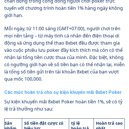
chấn động trong cộng đồng người chơi poker trực
tuyến với chương trình hoàn tiền 1% hàng ngày không
giới hạn.
Mỗi ngày, từ 11:00 sáng (GMT+07:00), người chơi trên
mọi nền tảng – từ máy tính cá nhân đến điện thoại di
động và ứng dụng thể thao 8xbet đều được tham gia
vào cuộc phiêu lưu poker đầy kích thích mà còn có thể
nhận lại tổng tiền cược thua của mình. Đặc biệt, không
có ngưỡng giới hạn về số tiền bạn có thể nhận lại, miễn
là tổng số tiền gửi trên tài khoản 8xbet của bạn vượt
qua mốc 100,000.
Các mức hoàn trả cho sự kiện khuyến mãi 8xbet Poker
Sự kiện khuyến mãi 8xbet Poker hoàn tiền 1%, sẽ có tỷ
lệ trả thưởng như sau:
Sản
Số tiền đặt cược có
tỷ lệ
Hoàn trả cao
phẩm
hiệu lực
hoàn trả
nhất