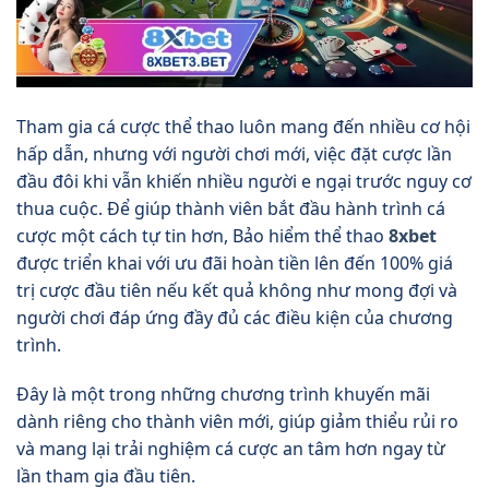
Tham gia cá cược thể thao luôn mang đến nhiều cơ hội
hấp dẫn, nhưng với người chơi mới, việc đặt cược lần
đầu đôi khi vẫn khiến nhiều người e ngại trước nguy cơ
thua cuộc. Để giúp thành viên bắt đầu hành trình cá
cược một cách tự tin hơn, Bảo hiểm thể thao
8xbet
được triển khai với ưu đãi hoàn tiền lên đến 100% giá
trị cược đầu tiên nếu kết quả không như mong đợi và
người chơi đáp ứng đầy đủ các điều kiện của chương
trình.
Đây là một trong những chương trình khuyến mãi
dành riêng cho thành viên mới, giúp giảm thiểu rủi ro
và mang lại trải nghiệm cá cược an tâm hơn ngay từ
lần tham gia đầu tiên.