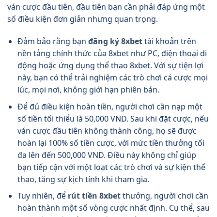
ván cược đầu tiên, đầu tiên bạn cần phải đáp ứng một
số điều kiện đơn giản nhưng quan trọng.
Đảm bảo rằng bạn
đăng ký 8xbet
tài khoản trên
nền tảng chính thức của 8xbet như PC, điện thoại di
động hoặc ứng dụng thể thao 8xbet. Với sự tiện lợi
này, bạn có thể trải nghiệm các trò chơi cá cược mọi
lúc, mọi nơi, không giới hạn phiên bản.
Để đủ điều kiện hoàn tiền, người chơi cần nạp một
số tiền tối thiểu là 50,000 VND. Sau khi đặt cược, nếu
ván cược đầu tiên không thành công, họ sẽ được
hoàn lại 100% số tiền cược, với mức tiền thưởng tối
đa lên đến 500,000 VND. Điều này không chỉ giúp
bạn tiếp cận với một loạt các trò chơi và sự kiện thể
thao, tăng sự kịch tính khi tham gia.
Tuy nhiên, để
rút tiền 8xbet
thưởng, người chơi cần
hoàn thành một số vòng cược nhất định. Cụ thể, sau