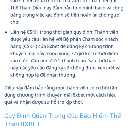
vào số tiền thua thực tế của ván cược đầu tiên tại
Thể Thao. Điều này đảm bảo tính minh bạch và công
bằng trong việc xác định số tiền hoàn lại cho người
chơi.
Liên hệ CSKH trong thời gian quy định: Thành viên
được yêu cầu liên hệ với Bộ phận Chăm sóc Khách
hàng (CSKH) của 8xbet để đăng ký chương trình
khuyến mãi này trong vòng 72 giờ kể từ thời điểm
ván cược đầu tiên được thanh toán. Sau thời hạn
này, các yêu cầu đăng ký sẽ không được xem xét và
không hợp lệ để nhận thưởng.
Điều này đảm bảo rằng mọi thành viên có cơ hội tận
dụng chương trình khuyến mãi 8xbet một cách hiệu
quả và nhận được sự hỗ trợ kịp thời.
Quy Định Quan Trọng Của Bảo Hiểm Thể
Thao 8XBET