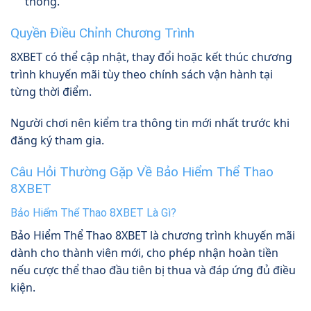
thống.
Quyền Điều Chỉnh Chương Trình
8XBET có thể cập nhật, thay đổi hoặc kết thúc chương
trình khuyến mãi tùy theo chính sách vận hành tại
từng thời điểm.
Người chơi nên kiểm tra thông tin mới nhất trước khi
đăng ký tham gia.
Câu Hỏi Thường Gặp Về Bảo Hiểm Thể Thao
8XBET
Bảo Hiểm Thể Thao 8XBET Là Gì?
Bảo Hiểm Thể Thao 8XBET là chương trình khuyến mãi
dành cho thành viên mới, cho phép nhận hoàn tiền
nếu cược thể thao đầu tiên bị thua và đáp ứng đủ điều
kiện.