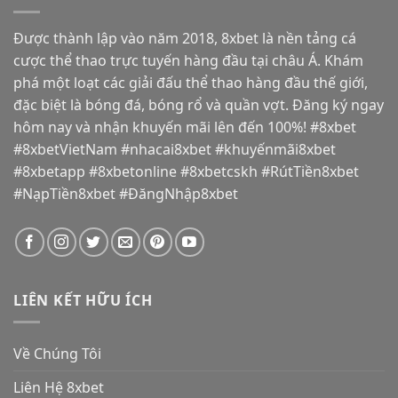
Được thành lập vào năm 2018, 8xbet là nền tảng cá
cược thể thao trực tuyến hàng đầu tại châu Á. Khám
phá một loạt các giải đấu thể thao hàng đầu thế giới,
đặc biệt là bóng đá, bóng rổ và quần vợt. Đăng ký ngay
hôm nay và nhận khuyến mãi lên đến 100%! #8xbet
#8xbetVietNam #nhacai8xbet #khuyếnmãi8xbet
#8xbetapp #8xbetonline #8xbetcskh #RútTiền8xbet
#NạpTiền8xbet #ĐăngNhập8xbet
LIÊN KẾT HỮU ÍCH
Về Chúng Tôi
Liên Hệ 8xbet