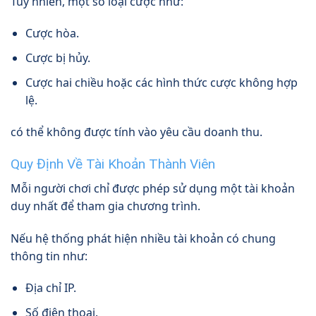
Tuy nhiên, một số loại cược như:
Cược hòa.
Cược bị hủy.
Cược hai chiều hoặc các hình thức cược không hợp
lệ.
có thể không được tính vào yêu cầu doanh thu.
Quy Định Về Tài Khoản Thành Viên
Mỗi người chơi chỉ được phép sử dụng một tài khoản
duy nhất để tham gia chương trình.
Nếu hệ thống phát hiện nhiều tài khoản có chung
thông tin như:
Địa chỉ IP.
Số điện thoại.