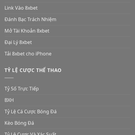
Link Vào 8xbet
Đánh Bạc Trách Nhiệm
Mở Tài Khoản 8xbet
Đại Lý 8xbet
Tải 8xbet cho iPhone
TỶ LỆ CƯỢC THỂ THAO
Tỷ Số Trực Tiếp
BXH
Tỷ Lệ Cá Cược Bóng Đá
Kèo Bóng Đá
Tỷ Lệ Cược Và Xác Suất