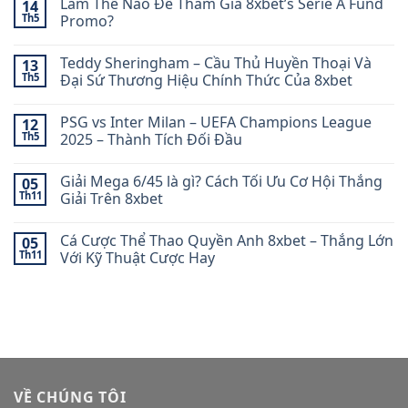
Làm Thế Nào Để Tham Gia 8xbet’s Serie A Fund
14
Th5
Promo?
Teddy Sheringham – Cầu Thủ Huyền Thoại Và
13
Th5
Đại Sứ Thương Hiệu Chính Thức Của 8xbet
PSG vs Inter Milan – UEFA Champions League
12
Th5
2025 – Thành Tích Đối Đầu
Giải Mega 6/45 là gì? Cách Tối Ưu Cơ Hội Thắng
05
Th11
Giải Trên 8xbet
Cá Cược Thể Thao Quyền Anh 8xbet – Thắng Lớn
05
Th11
Với Kỹ Thuật Cược Hay
VỀ CHÚNG TÔI