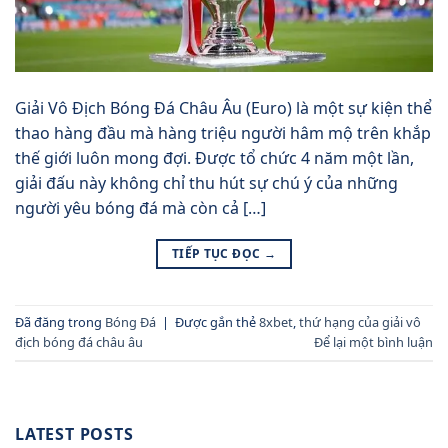
Giải Vô Địch Bóng Đá Châu Âu (Euro) là một sự kiện thể
thao hàng đầu mà hàng triệu người hâm mộ trên khắp
thế giới luôn mong đợi. Được tổ chức 4 năm một lần,
giải đấu này không chỉ thu hút sự chú ý của những
người yêu bóng đá mà còn cả […]
TIẾP TỤC ĐỌC
→
Đã đăng trong
Bóng Đá
|
Được gắn thẻ
8xbet
,
thứ hạng của giải vô
địch bóng đá châu âu
Để lại một bình luận
LATEST POSTS