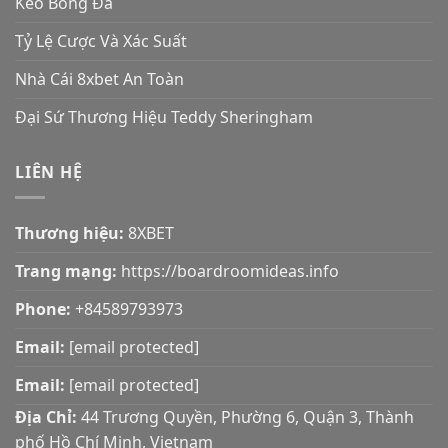
Kèo Bóng Đá
Tỷ Lệ Cược Và Xác Suất
Nhà Cái 8xbet An Toàn
Đại Sứ Thương Hiệu Teddy Sheringham
LIÊN HỆ
Thương hiệu:
8XBET
Trang mạng:
https://boardroomideas.info
Phone:
+84589793973
Email:
[email protected]
Email:
[email protected]
Địa Chỉ:
44 Trương Quyền, Phường 6, Quận 3, Thành
phố Hồ Chí Minh, Vietnam