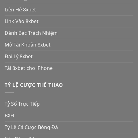
Liên Hệ 8xbet
Link Vào 8xbet
Đánh Bạc Trách Nhiệm
Mở Tài Khoản 8xbet
Đại Lý 8xbet
Tải 8xbet cho iPhone
TỶ LỆ CƯỢC THỂ THAO
Tỷ Số Trực Tiếp
BXH
Tỷ Lệ Cá Cược Bóng Đá