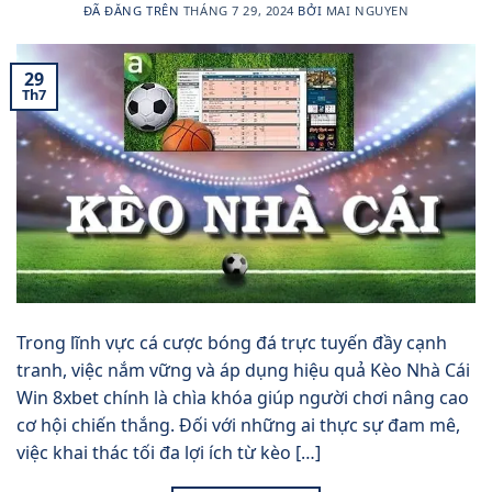
ĐÃ ĐĂNG TRÊN
THÁNG 7 29, 2024
BỞI
MAI NGUYEN
29
Th7
Trong lĩnh vực cá cược bóng đá trực tuyến đầy cạnh
tranh, việc nắm vững và áp dụng hiệu quả Kèo Nhà Cái
Win 8xbet chính là chìa khóa giúp người chơi nâng cao
cơ hội chiến thắng. Đối với những ai thực sự đam mê,
việc khai thác tối đa lợi ích từ kèo […]