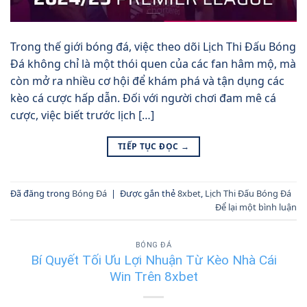
Trong thế giới bóng đá, việc theo dõi Lịch Thi Đấu Bóng
Đá không chỉ là một thói quen của các fan hâm mộ, mà
còn mở ra nhiều cơ hội để khám phá và tận dụng các
kèo cá cược hấp dẫn. Đối với người chơi đam mê cá
cược, việc biết trước lịch […]
TIẾP TỤC ĐỌC
→
Đã đăng trong
Bóng Đá
|
Được gắn thẻ
8xbet
,
Lịch Thi Đấu Bóng Đá
Để lại một bình luận
BÓNG ĐÁ
Bí Quyết Tối Ưu Lợi Nhuận Từ Kèo Nhà Cái
Win Trên 8xbet