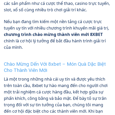
các sản phẩm như cá cược thể thao, casino trực tuyến,
slot, xổ số cùng nhiều trò chơi giải trí khác.
Nếu bạn đang tìm kiếm một nền tảng cá cược trực
tuyến uy tín với nhiều chương trình khuyến mãi giá trị,
chương trình chào mừng thành viên mới 8XBET
chính là cơ hội lý tưởng để bắt đầu hành trình giải trí
của mình.
Chào Mừng Dến Với 8xbet – Món Quà Dặc Biệt
Cho Thành Viên Mới
Là một trong những nhà cái uy tín và được yêu thích
trên toàn cầu, 8xbet tự hào mang đến cho người chơi
một trải nghiệm cá cược hàng đầu, kết hợp giữa sự
phấn khích, công bằng và bảo mật. Để bày tỏ sự trân
trọng đối với sự tin tưởng của bạn, chúng tôi mang
đến cơ hội đặc biệt cho các thành viên mới. Khi bạn