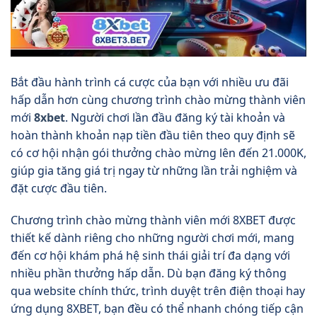
Bắt đầu hành trình cá cược của bạn với nhiều ưu đãi
hấp dẫn hơn cùng chương trình chào mừng thành viên
mới
8xbet
. Người chơi lần đầu đăng ký tài khoản và
hoàn thành khoản nạp tiền đầu tiên theo quy định sẽ
có cơ hội nhận gói thưởng chào mừng lên đến 21.000K,
giúp gia tăng giá trị ngay từ những lần trải nghiệm và
đặt cược đầu tiên.
Chương trình chào mừng thành viên mới 8XBET được
thiết kế dành riêng cho những người chơi mới, mang
đến cơ hội khám phá hệ sinh thái giải trí đa dạng với
nhiều phần thưởng hấp dẫn. Dù bạn đăng ký thông
qua website chính thức, trình duyệt trên điện thoại hay
ứng dụng 8XBET, bạn đều có thể nhanh chóng tiếp cận