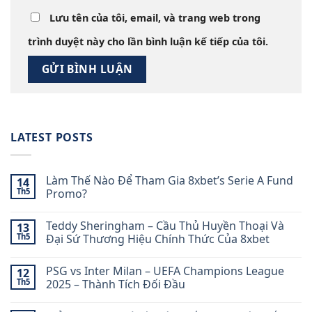
Lưu tên của tôi, email, và trang web trong
trình duyệt này cho lần bình luận kế tiếp của tôi.
LATEST POSTS
Làm Thế Nào Để Tham Gia 8xbet’s Serie A Fund
14
Th5
Promo?
Teddy Sheringham – Cầu Thủ Huyền Thoại Và
13
Th5
Đại Sứ Thương Hiệu Chính Thức Của 8xbet
PSG vs Inter Milan – UEFA Champions League
12
Th5
2025 – Thành Tích Đối Đầu