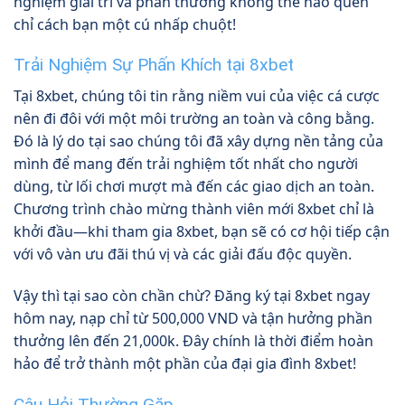
nghiệm giải trí và phần thưởng không thể nào quên
chỉ cách bạn một cú nhấp chuột!
Trải Nghiệm Sự Phấn Khích tại 8xbet
Tại 8xbet, chúng tôi tin rằng niềm vui của việc cá cược
nên đi đôi với một môi trường an toàn và công bằng.
Đó là lý do tại sao chúng tôi đã xây dựng nền tảng của
mình để mang đến trải nghiệm tốt nhất cho người
dùng, từ lối chơi mượt mà đến các giao dịch an toàn.
Chương trình chào mừng thành viên mới 8xbet chỉ là
khởi đầu—khi tham gia 8xbet, bạn sẽ có cơ hội tiếp cận
với vô vàn ưu đãi thú vị và các giải đấu độc quyền.
Vậy thì tại sao còn chần chừ? Đăng ký tại 8xbet ngay
hôm nay, nạp chỉ từ 500,000 VND và tận hưởng phần
thưởng lên đến 21,000k. Đây chính là thời điểm hoàn
hảo để trở thành một phần của đại gia đình 8xbet!
Câu Hỏi Thường Gặp