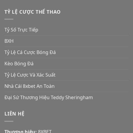
TỶ LỆ CƯỢC THỂ THAO
Tỷ Số Trực Tiếp
BXH
Tỷ Lệ Cá Cược Bóng Đá
Kèo Bóng Đá
Tỷ Lệ Cược Và Xác Suất
Nhà Cái 8xbet An Toàn
Đại Sứ Thương Hiệu Teddy Sheringham
LIÊN HỆ
Thương hiệu:
8XBET