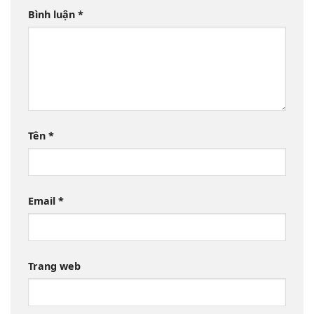
Bình luận
*
Tên
*
Email
*
Trang web