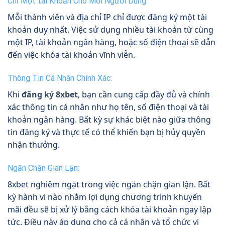
Chỉ Một tài Khoản Cho Mỗi Người Dùng:
Mỗi thành viên và địa chỉ IP chỉ được đăng ký một tài
khoản duy nhất. Việc sử dụng nhiều tài khoản từ cùng
một IP, tài khoản ngân hàng, hoặc số điện thoại sẽ dẫn
đến việc khóa tài khoản vĩnh viễn.
Thông Tin Cá Nhân Chính Xác:
Khi
đăng ký 8xbet
, bạn cần cung cấp đầy đủ và chính
xác thông tin cá nhân như họ tên, số điện thoại và tài
khoản ngân hàng. Bất kỳ sự khác biệt nào giữa thông
tin đăng ký và thực tế có thể khiến bạn bị hủy quyền
nhận thưởng.
Ngăn Chặn Gian Lận:
8xbet nghiêm ngặt trong việc ngăn chặn gian lận. Bất
kỳ hành vi nào nhằm lợi dụng chương trình khuyến
mãi đều sẽ bị xử lý bằng cách khóa tài khoản ngay lập
tức. Điều này áp dụng cho cả cá nhân và tổ chức vi