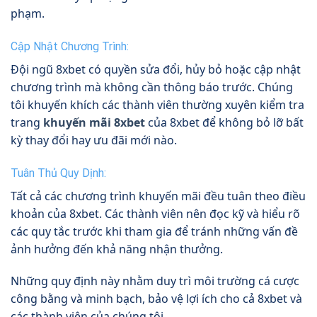
phạm.
Cập Nhật Chương Trình:
Đội ngũ 8xbet có quyền sửa đổi, hủy bỏ hoặc cập nhật
chương trình mà không cần thông báo trước. Chúng
tôi khuyến khích các thành viên thường xuyên kiểm tra
trang
khuyến mãi 8xbet
của 8xbet để không bỏ lỡ bất
kỳ thay đổi hay ưu đãi mới nào.
Tuân Thủ Quy Dịnh:
Tất cả các chương trình khuyến mãi đều tuân theo điều
khoản của 8xbet. Các thành viên nên đọc kỹ và hiểu rõ
các quy tắc trước khi tham gia để tránh những vấn đề
ảnh hưởng đến khả năng nhận thưởng.
Những quy định này nhằm duy trì môi trường cá cược
công bằng và minh bạch, bảo vệ lợi ích cho cả 8xbet và
các thành viên của chúng tôi.