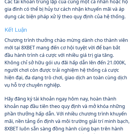
Các tài khoản trùng lặp của cùng một cá nhân hoặc hộ
gia đình có thể bị hủy tư cách nhận khuyến mãi và áp
dụng các biện pháp xử lý theo quy định của hệ thống.
Kết Luận
Chương trình thưởng chào mừng dành cho thành viên
mới tại 8XBET mang đến cơ hội tuyệt vời để bạn bắt
đầu hành trình cá cược với nhiều giá trị gia tăng.
Không chỉ sở hữu gói ưu đãi hấp dẫn lên đến 21.000K,
người chơi còn được trải nghiệm hệ thống cá cược
hiện đại, đa dạng trò chơi, giao dịch an toàn cùng dịch
vụ hỗ trợ chuyên nghiệp.
Hãy đăng ký tài khoản ngay hôm nay, hoàn thành
khoản nạp đầu tiên theo quy định và mở khóa những
phần thưởng hấp dẫn. Với nhiều chương trình khuyến
mãi, nền tảng ổn định và môi trường giải trí minh bạch,
8XBET luôn sẵn sàng đồng hành cùng bạn trên hành