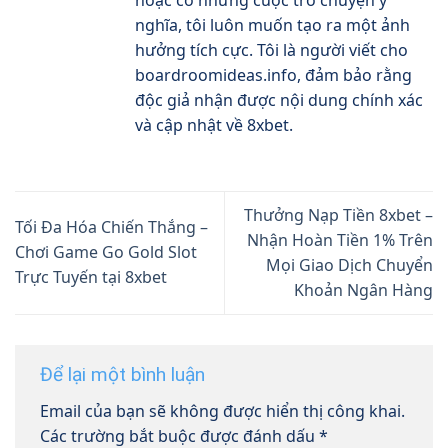
nghĩa, tôi luôn muốn tạo ra một ảnh
hưởng tích cực. Tôi là người viết cho
boardroomideas.info, đảm bảo rằng
độc giả nhận được nội dung chính xác
và cập nhật về 8xbet.
Thưởng Nạp Tiền 8xbet –
Tối Đa Hóa Chiến Thắng –
Nhận Hoàn Tiền 1% Trên
Chơi Game Go Gold Slot
Mọi Giao Dịch Chuyển
Trực Tuyến tại 8xbet
Khoản Ngân Hàng
Để lại một bình luận
Email của bạn sẽ không được hiển thị công khai.
Các trường bắt buộc được đánh dấu
*