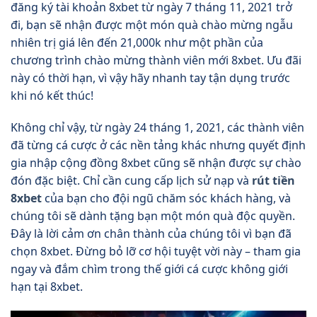
đăng ký tài khoản 8xbet từ ngày 7 tháng 11, 2021 trở
đi, bạn sẽ nhận được một món quà chào mừng ngẫu
nhiên trị giá lên đến 21,000k như một phần của
chương trình chào mừng thành viên mới 8xbet. Ưu đãi
này có thời hạn, vì vậy hãy nhanh tay tận dụng trước
khi nó kết thúc!
Không chỉ vậy, từ ngày 24 tháng 1, 2021, các thành viên
đã từng cá cược ở các nền tảng khác nhưng quyết định
gia nhập cộng đồng 8xbet cũng sẽ nhận được sự chào
đón đặc biệt. Chỉ cần cung cấp lịch sử nạp và
rút tiền
8xbet
của bạn cho đội ngũ chăm sóc khách hàng, và
chúng tôi sẽ dành tặng bạn một món quà độc quyền.
Đây là lời cảm ơn chân thành của chúng tôi vì bạn đã
chọn 8xbet. Đừng bỏ lỡ cơ hội tuyệt vời này – tham gia
ngay và đắm chìm trong thế giới cá cược không giới
hạn tại 8xbet.