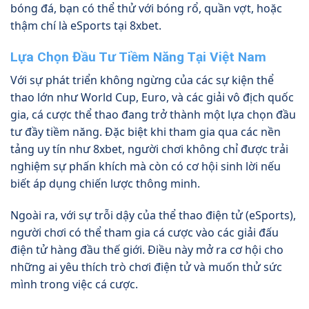
bóng đá, bạn có thể thử với bóng rổ, quần vợt, hoặc
thậm chí là eSports tại 8xbet.
Lựa Chọn Đầu Tư Tiềm Năng Tại Việt Nam
Với sự phát triển không ngừng của các sự kiện thể
thao lớn như World Cup, Euro, và các giải vô địch quốc
gia, cá cược thể thao đang trở thành một lựa chọn đầu
tư đầy tiềm năng. Đặc biệt khi tham gia qua các nền
tảng uy tín như 8xbet, người chơi không chỉ được trải
nghiệm sự phấn khích mà còn có cơ hội sinh lời nếu
biết áp dụng chiến lược thông minh.
Ngoài ra, với sự trỗi dậy của thể thao điện tử (eSports),
người chơi có thể tham gia cá cược vào các giải đấu
điện tử hàng đầu thế giới. Điều này mở ra cơ hội cho
những ai yêu thích trò chơi điện tử và muốn thử sức
mình trong việc cá cược.