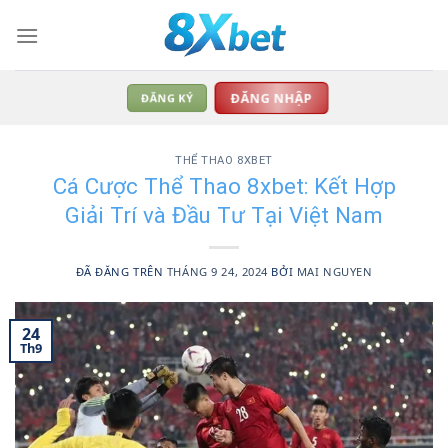
Chuyển
đến
nội
dung
ĐĂNG KÝ
ĐĂNG NHẬP
THỂ THAO 8XBET
Cá Cược Thể Thao 8xbet: Kết Hợp
Giải Trí và Đầu Tư Tại Việt Nam
ĐÃ ĐĂNG TRÊN
THÁNG 9 24, 2024
BỞI
MAI NGUYEN
24
Th9