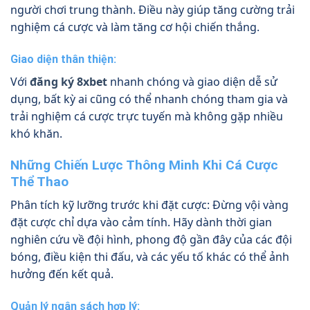
người chơi trung thành. Điều này giúp tăng cường trải
nghiệm cá cược và làm tăng cơ hội chiến thắng.
Giao diện thân thiện:
Với
đăng
ký 8xbet
nhanh chóng và giao diện dễ sử
dụng, bất kỳ ai cũng có thể nhanh chóng tham gia và
trải nghiệm cá cược trực tuyến mà không gặp nhiều
khó khăn.
Những Chiến Lược Thông Minh Khi Cá Cược
Thể Thao
Phân tích kỹ lưỡng trước khi đặt cược: Đừng vội vàng
đặt cược chỉ dựa vào cảm tính. Hãy dành thời gian
nghiên cứu về đội hình, phong độ gần đây của các đội
bóng, điều kiện thi đấu, và các yếu tố khác có thể ảnh
hưởng đến kết quả.
Quản lý ngân sách hợp lý: