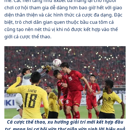
mẽ. Các nền tảng như 8xbet đã mang lại cho người
chơi cơ hội tham gia dễ dàng hơn bao giờ hết với giao
diện thân thiện và các hình thức cá cược đa dạng. Đặc
biệt, trò chơi dân gian quen thuộc bầu cua tôm cá
cũng tạo nên nét thú vị khi nó được kết hợp vào thế
giới cá cược thể thao.
Cá cược thể thao, xu hướng giải trí mới kết hợp đầu
tư, mang lại cơ hội vừa thư giãn vừa sinh lời hiệu quả