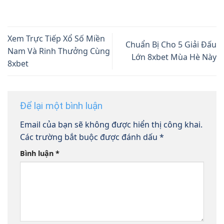
Xem Trực Tiếp Xổ Số Miền
Chuẩn Bị Cho 5 Giải Đấu
Nam Và Rinh Thưởng Cùng
Lớn 8xbet Mùa Hè Này
8xbet
Để lại một bình luận
Email của bạn sẽ không được hiển thị công khai.
Các trường bắt buộc được đánh dấu
*
Bình luận
*