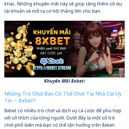
khác. Những khuyến mãi này sẽ giúp tăng thêm số dư
tài khoản và mở ra cơ hội thắng lớn cho bạn.
Khuyến Mãi 8xbet:
Những Trò Chơi Bạn Có Thể Chơi Tại Nhà Cái Uy
Tín – 8xbet?
8xbet có nhiều trò chơi và dịch vụ cá cược để phù hợp
với sở thích của từng người. Dưới đây là một số trò
chơi phổ biến mà bạn có thể tận hưởng trên 8xbet: