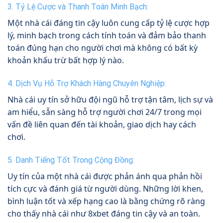
3. Tỷ Lệ Cược và Thanh Toán Minh Bạch:
Một nhà cái đáng tin cậy luôn cung cấp tỷ lệ cược hợp
lý, minh bạch trong cách tính toán và đảm bảo thanh
toán đúng hạn cho người chơi mà không có bất kỳ
khoản khấu trừ bất hợp lý nào.
4. Dịch Vụ Hỗ Trợ Khách Hàng Chuyên Nghiệp:
Nhà cái uy tín sở hữu đội ngũ hỗ trợ tận tâm, lịch sự và
am hiểu, sẵn sàng hỗ trợ người chơi 24/7 trong mọi
vấn đề liên quan đến tài khoản, giao dịch hay cách
chơi.
5. Danh Tiếng Tốt Trong Cộng Đồng:
Uy tín của một nhà cái được phản ánh qua phản hồi
tích cực và đánh giá từ người dùng. Những lời khen,
bình luận tốt và xếp hạng cao là bằng chứng rõ ràng
cho thấy nhà cái như 8xbet đáng tin cậy và an toàn.