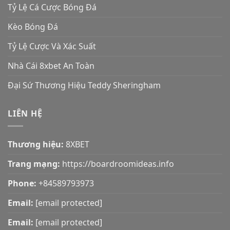
Tỷ Lệ Cá Cược Bóng Đá
Kèo Bóng Đá
Tỷ Lệ Cược Và Xác Suất
Nhà Cái 8xbet An Toàn
Đại Sứ Thương Hiệu Teddy Sheringham
LIÊN HỆ
Thương hiệu:
8XBET
Trang mạng:
https://boardroomideas.info
Phone:
+84589793973
Email:
[email protected]
Email:
[email protected]