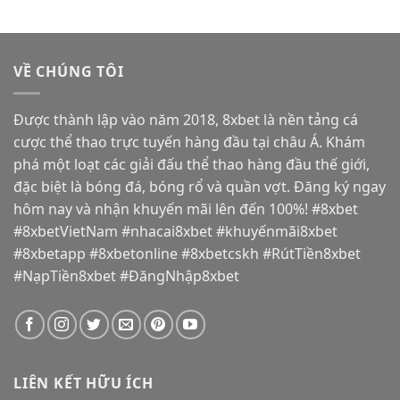
VỀ CHÚNG TÔI
Được thành lập vào năm 2018, 8xbet là nền tảng cá
cược thể thao trực tuyến hàng đầu tại châu Á. Khám
phá một loạt các giải đấu thể thao hàng đầu thế giới,
đặc biệt là bóng đá, bóng rổ và quần vợt. Đăng ký ngay
hôm nay và nhận khuyến mãi lên đến 100%! #8xbet
#8xbetVietNam #nhacai8xbet #khuyếnmãi8xbet
#8xbetapp #8xbetonline #8xbetcskh #RútTiền8xbet
#NạpTiền8xbet #ĐăngNhập8xbet
LIÊN KẾT HỮU ÍCH