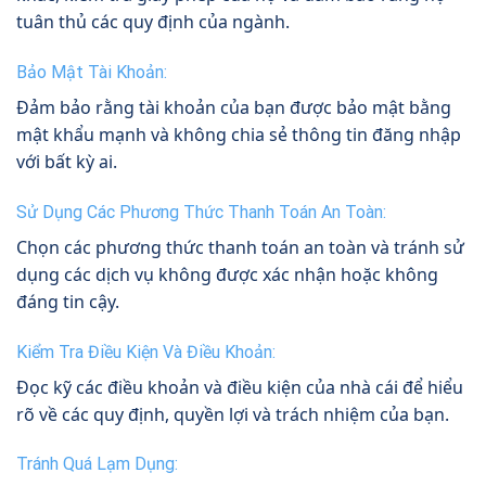
tuân thủ các quy định của ngành.
Bảo Mật Tài Khoản:
Đảm bảo rằng tài khoản của bạn được bảo mật bằng
mật khẩu mạnh và không chia sẻ thông tin đăng nhập
với bất kỳ ai.
Sử Dụng Các Phương Thức Thanh Toán An Toàn:
Chọn các phương thức thanh toán an toàn và tránh sử
dụng các dịch vụ không được xác nhận hoặc không
đáng tin cậy.
Kiểm Tra Điều Kiện Và Điều Khoản:
Đọc kỹ các điều khoản và điều kiện của nhà cái để hiểu
rõ về các quy định, quyền lợi và trách nhiệm của bạn.
Tránh Quá Lạm Dụng: