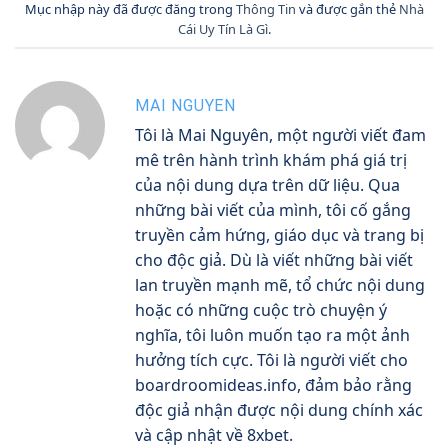
Mục nhập này đã được đăng trong
Thông Tin
và được gắn thẻ
Nhà
Cái Uy Tín Là Gì
.
MAI NGUYEN
Tôi là Mai Nguyên, một người viết đam
mê trên hành trình khám phá giá trị
của nội dung dựa trên dữ liệu. Qua
những bài viết của mình, tôi cố gắng
truyền cảm hứng, giáo dục và trang bị
cho độc giả. Dù là viết những bài viết
lan truyền mạnh mẽ, tổ chức nội dung
hoặc có những cuộc trò chuyện ý
nghĩa, tôi luôn muốn tạo ra một ảnh
hưởng tích cực. Tôi là người viết cho
boardroomideas.info, đảm bảo rằng
độc giả nhận được nội dung chính xác
và cập nhật về 8xbet.