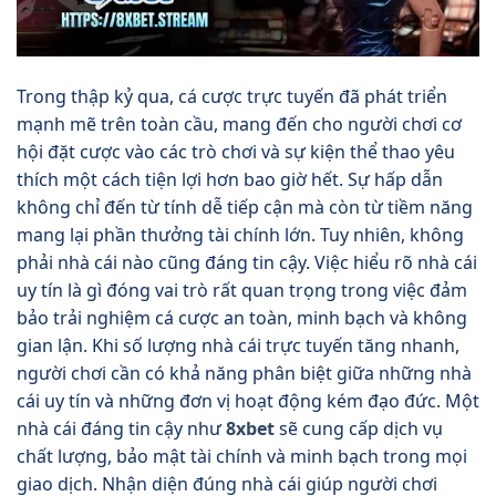
Trong thập kỷ qua, cá cược trực tuyến đã phát triển
mạnh mẽ trên toàn cầu, mang đến cho người chơi cơ
hội đặt cược vào các trò chơi và sự kiện thể thao yêu
thích một cách tiện lợi hơn bao giờ hết. Sự hấp dẫn
không chỉ đến từ tính dễ tiếp cận mà còn từ tiềm năng
mang lại phần thưởng tài chính lớn. Tuy nhiên, không
phải nhà cái nào cũng đáng tin cậy. Việc hiểu rõ nhà cái
uy tín là gì đóng vai trò rất quan trọng trong việc đảm
bảo trải nghiệm cá cược an toàn, minh bạch và không
gian lận. Khi số lượng nhà cái trực tuyến tăng nhanh,
người chơi cần có khả năng phân biệt giữa những nhà
cái uy tín và những đơn vị hoạt động kém đạo đức. Một
nhà cái đáng tin cậy như
8xbet
sẽ cung cấp dịch vụ
chất lượng, bảo mật tài chính và minh bạch trong mọi
giao dịch. Nhận diện đúng nhà cái giúp người chơi