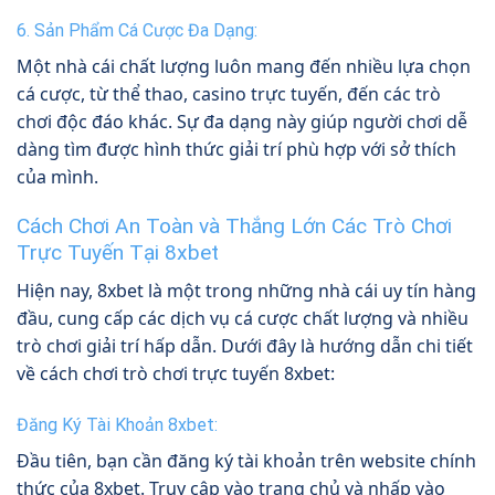
6. Sản Phẩm Cá Cược Đa Dạng:
Một nhà cái chất lượng luôn mang đến nhiều lựa chọn
cá cược, từ thể thao, casino trực tuyến, đến các trò
chơi độc đáo khác. Sự đa dạng này giúp người chơi dễ
dàng tìm được hình thức giải trí phù hợp với sở thích
của mình.
Cách Chơi An Toàn và Thắng Lớn Các Trò Chơi
Trực Tuyến Tại 8xbet
Hiện nay, 8xbet là một trong những nhà cái uy tín hàng
đầu, cung cấp các dịch vụ cá cược chất lượng và nhiều
trò chơi giải trí hấp dẫn. Dưới đây là hướng dẫn chi tiết
về cách chơi trò chơi trực tuyến 8xbet:
Đăng Ký Tài Khoản 8xbet:
Đầu tiên, bạn cần đăng ký tài khoản trên website chính
thức của 8xbet. Truy cập vào trang chủ và nhấp vào