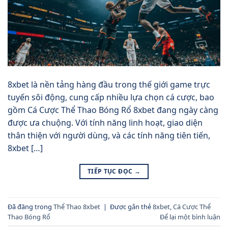
8xbet là nền tảng hàng đầu trong thế giới game trực
tuyến sôi động, cung cấp nhiều lựa chọn cá cược, bao
gồm Cá Cược Thể Thao Bóng Rổ 8xbet đang ngày càng
được ưa chuộng. Với tính năng linh hoạt, giao diện
thân thiện với người dùng, và các tính năng tiên tiến,
8xbet […]
TIẾP TỤC ĐỌC
→
Đã đăng trong
Thể Thao 8xbet
|
Được gắn thẻ
8xbet
,
Cá Cược Thể
Thao Bóng Rổ
Để lại một bình luận