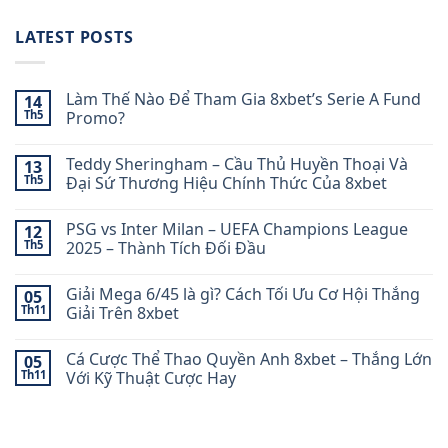
LATEST POSTS
Làm Thế Nào Để Tham Gia 8xbet’s Serie A Fund
14
Th5
Promo?
Teddy Sheringham – Cầu Thủ Huyền Thoại Và
13
Th5
Đại Sứ Thương Hiệu Chính Thức Của 8xbet
PSG vs Inter Milan – UEFA Champions League
12
Th5
2025 – Thành Tích Đối Đầu
Giải Mega 6/45 là gì? Cách Tối Ưu Cơ Hội Thắng
05
Th11
Giải Trên 8xbet
Cá Cược Thể Thao Quyền Anh 8xbet – Thắng Lớn
05
Th11
Với Kỹ Thuật Cược Hay