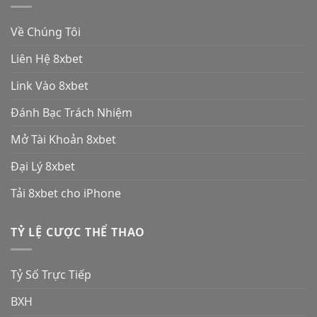
Về Chúng Tôi
Liên Hệ 8xbet
Link Vào 8xbet
Đánh Bạc Trách Nhiệm
Mở Tài Khoản 8xbet
Đại Lý 8xbet
Tải 8xbet cho iPhone
TỶ LỆ CƯỢC THỂ THAO
Tỷ Số Trực Tiếp
BXH