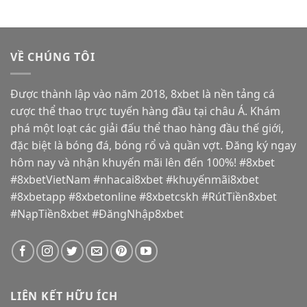
VỀ CHÚNG TÔI
Được thành lập vào năm 2018, 8xbet là nền tảng cá
cược thể thao trực tuyến hàng đầu tại châu Á. Khám
phá một loạt các giải đấu thể thao hàng đầu thế giới,
đặc biệt là bóng đá, bóng rổ và quần vợt. Đăng ký ngay
hôm nay và nhận khuyến mãi lên đến 100%! #8xbet
#8xbetVietNam #nhacai8xbet #khuyếnmãi8xbet
#8xbetapp #8xbetonline #8xbetcskh #RútTiền8xbet
#NạpTiền8xbet #ĐăngNhập8xbet
LIÊN KẾT HỮU ÍCH