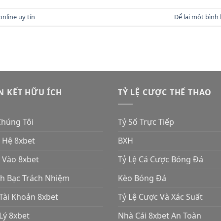
online uy tín
Để lại một bình 
N KẾT HỮU ÍCH
TỶ LỆ CƯỢC THỂ THAO
Chúng Tôi
Tỷ Số Trực Tiếp
n Hệ 8xbet
BXH
k Vào 8xbet
Tỷ Lệ Cá Cược Bóng Đá
h Bạc Trách Nhiệm
Kèo Bóng Đá
Tài Khoản 8xbet
Tỷ Lệ Cược Và Xác Suất
Lý 8xbet
Nhà Cái 8xbet An Toàn