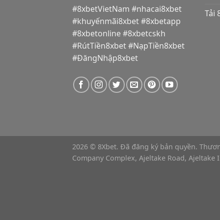
#8xbetVietNam #nhacai8xbet
Tải
#khuyếnmãi8xbet #8xbetapp
#8xbetonline #8xbetcskh
#RútTiền8xbet #NạpTiền8xbet
#ĐăngNhập8xbet
2026 © 8Xbet. Đã đăng ký bản quyền. Thương
Company Complex, Ajeltake Road, Ajeltake I