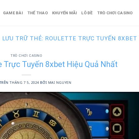
GAME BÀI
THỂ THAO
KHUYẾN MÃI
LÔ ĐỀ
TRÒ CHƠI CASINO
LƯU TRỮ THẺ:
ROULETTE TRỰC TUYẾN 8XBET
TRÒ CHƠI CASINO
e Trực Tuyến 8xbet Hiệu Quả Nhất
 TRÊN
THÁNG 7 5, 2024
BỞI
MAI NGUYEN