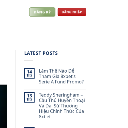
ĐĂNG KÝ
ĐĂNG NHẬP
LATEST POSTS
Làm Thế Nào Để
14
Th5
Tham Gia 8xbet’s
Serie A Fund Promo?
Teddy Sheringham –
13
Th5
Cầu Thủ Huyền Thoại
Và Đại Sứ Thương
Hiệu Chính Thức Của
8xbet