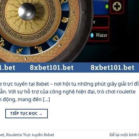
trực tuyến tại 8xbet – nơi hội tụ những phút giây giải trí đ
n. Với sự hỗ trợ của công nghệ hiện đại, trò chơi roulette
nh động, mang đến […]
TIẾP TỤC ĐỌC
→
bet
,
Roulette Trực tuyến 8xbet
Để lại một bình 