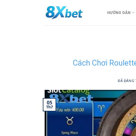
Chuyển
đến
HƯỚNG DẪN
nội
dung
Cách Chơi Roulett
ĐÃ ĐĂNG
05
Th7