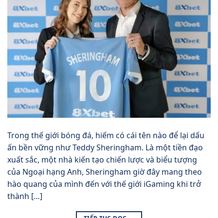
Trong thế giới bóng đá, hiếm có cái tên nào để lại dấu
ấn bền vững như Teddy Sheringham. Là một tiền đạo
xuất sắc, một nhà kiến tạo chiến lược và biểu tượng
của Ngoại hạng Anh, Sheringham giờ đây mang theo
hào quang của mình đến với thế giới iGaming khi trở
thành […]