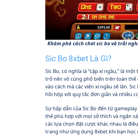
Khám phá cách chơi sic bo và trải ng
Sic Bo 8xbet Là Gì?
Sic Bo, có nghĩa là “cặp xí ngầu,” là m
trở nên vô cùng phổ biến trên toàn thế g
vào cách mà các viên xí ngầu sẽ lăn. Sic
hồi hộp với quy tắc đơn giản và nhiều cơ
Sự hấp dẫn của Sic Bo đến từ gameplay 
thế phù hợp với mọi sở thích và ngân sá
các lựa chọn đặt cược khác nhau là điều
trang như ứng dụng 8xbet khi bạn học c