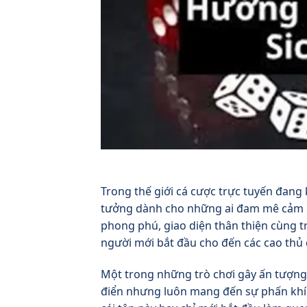
Trong thế giới cá cược trực tuyến đang
tưởng dành cho những ai đam mê cảm gi
phong phú, giao diện thân thiện cùng 
người mới bắt đầu cho đến các cao thủ
Một trong những trò chơi gây ấn tượng m
điển nhưng luôn mang đến sự phấn khí