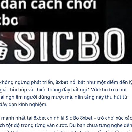
 không ngừng phát triển,
8xbet
nổi bật như một điểm đến l
ác hồi hộp và chiến thắng đầy bất ngờ. Với kho trò chơi
trải nghiệm người dùng mượt mà, nền tảng này thu hút từ
 dày dạn kinh nghiệm.
ạnh nhất tại 8xbet chính là Sic Bo 8xbet – trò chơi xúc xắc
ch tột độ trong từng ván cược. Dù bạn chưa từng nghe đế