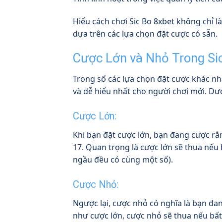
Hiểu cách chơi Sic Bo 8xbet không chỉ là
dựa trên các lựa chọn đặt cược có sẵn.
Cược Lớn và Nhỏ Trong Sic
Trong số các lựa chọn đặt cược khác nh
và dễ hiểu nhất cho người chơi mới. Dư
Cược Lớn:
Khi bạn đặt cược lớn, bạn đang cược rằ
17. Quan trọng là cược lớn sẽ thua nếu b
ngầu đều có cùng một số).
Cược Nhỏ:
Ngược lại, cược nhỏ có nghĩa là bạn đ
như cược lớn, cược nhỏ sẽ thua nếu bất 