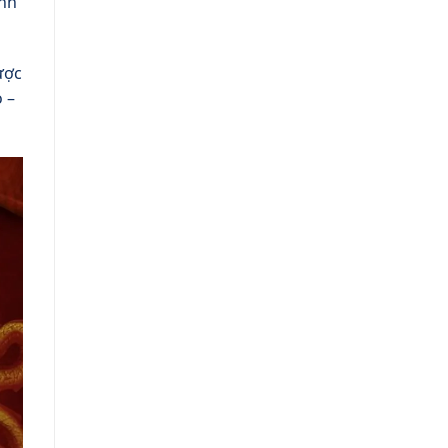
ành
cược
 –