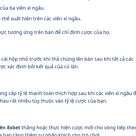
của ba viên xí ngầu.
thể xuất hiện trên các viên xí ngầu.
 vực tương ứng trên bàn để chỉ định cược của họ.
 cái hộp nhỏ trước khi thả chúng lên bàn sau khi tất cả các
c xác định bởi kết quả của cú lăn.
ng cấp tỷ lệ thanh toán thích hợp sau khi các viên xí ngầu 
hau rất nhiều tùy thuộc vào tỷ lệ cược của bạn.
iền 8xbet
thắng hoặc thực hiện cược mới cho vòng tiếp the
của bạn tăng thêm sự phấn khích cho trò chơi.