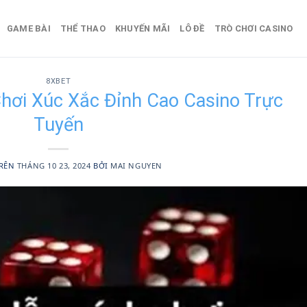
GAME BÀI
THỂ THAO
KHUYẾN MÃI
LÔ ĐỀ
TRÒ CHƠI CASINO
8XBET
Chơi Xúc Xắc Đỉnh Cao Casino Trực
Tuyến
TRÊN
THÁNG 10 23, 2024
BỞI
MAI NGUYEN