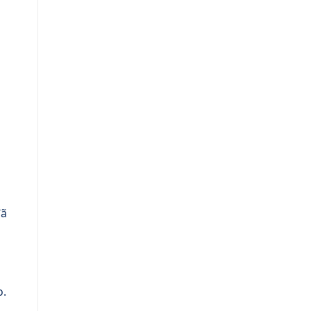
đã
o.