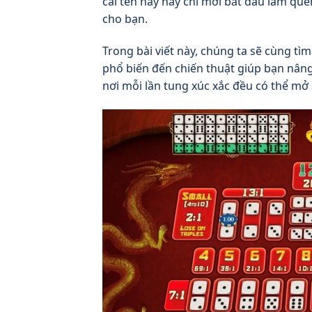
cái tên này hay chỉ mới bắt đầu làm que
cho bạn.
Trong bài viết này, chúng ta sẽ cùng tìm 
phổ biến đến chiến thuật giúp bạn nâng 
nơi mỗi lần tung xúc xắc đều có thể mở 