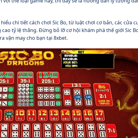
n với thể loại game này, thì đây sẽ là hướng dẫn lý tưởng d
hiểu chi tiết cách chơi Sic Bo, từ luật chơi cơ bản, các cửa 
cao tỷ lệ thắng. Đừng bỏ lỡ cơ hội khám phá thế giới Sic Bo
ra vận may cho bạn tại 8xbet.