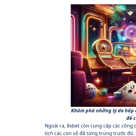
Khám phá những lý do hấp d
để c
Ngoài ra, 8xbet còn cung cấp các công
tích các con số đã từng trúng trước đó.