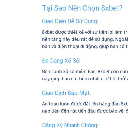
Tại Sao Nên Chọn 8xbet?
Giao Diện Dễ Sử Dụng:
8xbet được thiết kế với sự tiện lợi làm
nền tảng này đều rất dễ sử dụng. Ngoài 
bàn và điện thoại di động, giúp bạn có t
Đa Dạng Xổ Số:
Bên cạnh xổ số miền Bắc, 8xbet còn cun
này giúp bạn có thêm nhiều cơ hội thử 
Giao Dịch Bảo Mật:
An toàn luôn được đặt lên hàng đầu 8xbe
nạp tiền đến rút tiền đều được bảo vệ, 
Đăng Ký Nhanh Chóng: