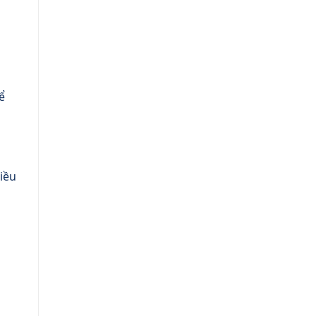
ể
iều