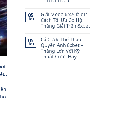
Tích Đối Đầu
Giải Mega 6/45 là gì?
05
Th11
Cách Tối Ưu Cơ Hội
Thắng Giải Trên 8xbet
Cá Cược Thể Thao
05
Th11
Quyền Anh 8xbet –
Thắng Lớn Với Kỹ
Thuật Cược Hay
nơi
êu,
nên
cho