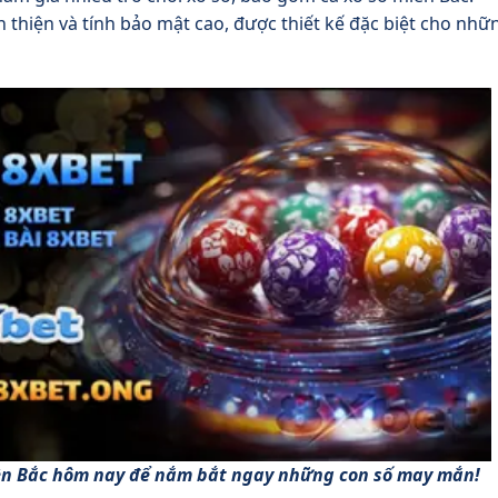
n thiện và tính bảo mật cao, được thiết kế đặc biệt cho nhữ
ền Bắc hôm nay để nắm bắt ngay những con số may mắn!