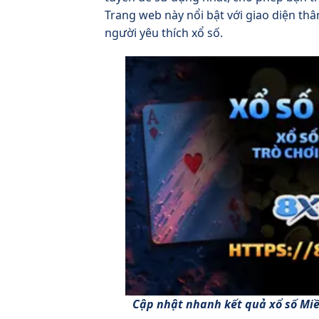
Trang web này nổi bật với giao diện thâ
người yêu thích xổ số.
Cập nhật nhanh kết quả xổ số Mi