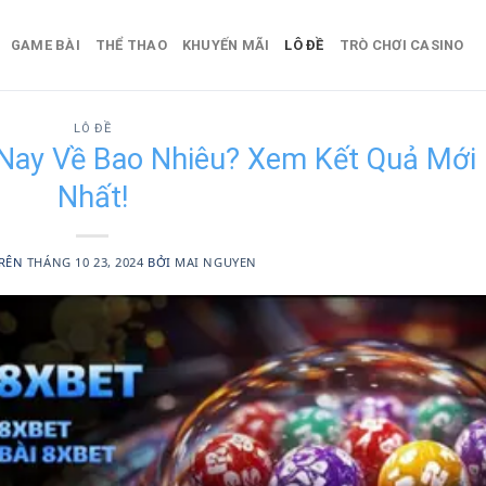
GAME BÀI
THỂ THAO
KHUYẾN MÃI
LÔ ĐỀ
TRÒ CHƠI CASINO
LÔ ĐỀ
Nay Về Bao Nhiêu? Xem Kết Quả Mới
Nhất!
TRÊN
THÁNG 10 23, 2024
BỞI
MAI NGUYEN