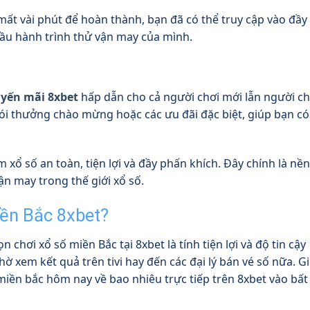
mất vài phút để hoàn thành, bạn đã có thể truy cập vào đầy
đầu hành trình thử vận may của mình.
yến mãi 8xbet
hấp dẫn cho cả người chơi mới lẫn người ch
gói thưởng chào mừng hoặc các ưu đãi đặc biệt, giúp bạn có
xổ số an toàn, tiện lợi và đầy phấn khích. Đây chính là nền
n may trong thế giới xổ số.
iền Bắc 8xbet?
chơi xổ số miền Bắc tại 8xbet là tính tiện lợi và độ tin cậy
ờ xem kết quả trên tivi hay đến các đại lý bán vé số nữa. G
miền bắc hôm nay về bao nhiêu trực tiếp trên 8xbet vào bất