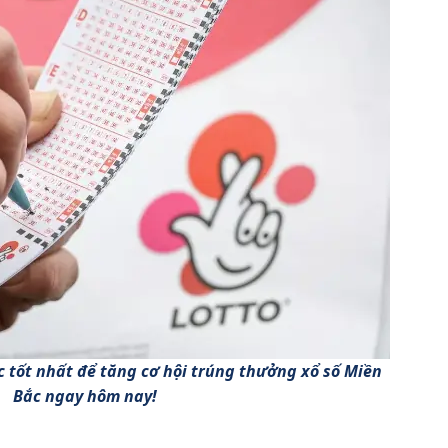
tốt nhất để tăng cơ hội trúng thưởng xổ số Miền
Bắc ngay hôm nay!