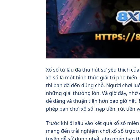
Xổ số từ lâu đã thu hút sự yêu thích của
xổ số là một hình thức giải trí phổ bi
thì bạn đã đến đúng chỗ. Người chơi lu
những giải thưởng lớn. Và giờ đây, nhờ
dễ dàng và thuận tiện hơn bao giờ hết. 
phép bạn chơi xổ số, nạp tiền, rút tiền 
Trước khi đi sâu vào kết quả xổ số mi
mang đến trải nghiệm chơi xổ số trực 
tuyến dễ sử dụng nhất, cho phép bạn th