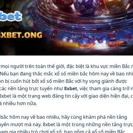
 mọi người trên toàn thế giới, đặc biệt là khu vực miền Bắc 
ến. Nếu bạn đang thắc mắc xổ số miền bắc hôm nay về bao nhi
ôn bị cuốn hút bởi xổ số miền Bắc với hy vọng giành được
 các nền tảng trực tuyến như
8xbet
, việc tham gia càng trở 
8xbet là một trang web đáng tin cậy với giao diện hiện đại, 
và nhiều hơn nữa.
ền bắc hôm nay về bao nhiêu, hãy cùng khám phá nền tảng
tuyến mượt mà này. 8xbet là một trong những nền tảng trực
am gia nhiều trò chơi xổ số, bao gồm cả xổ số miền Bắc.