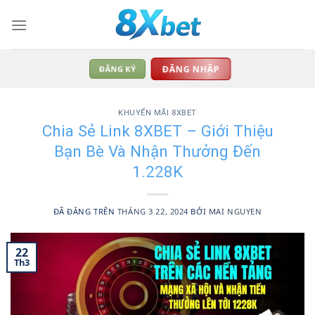
Chuyển
đến
nội
dung
ĐĂNG KÝ
ĐĂNG NHẬP
KHUYẾN MÃI 8XBET
Chia Sẻ Link 8XBET – Giới Thiệu
Bạn Bè Và Nhận Thưởng Đến
1.228K
ĐÃ ĐĂNG TRÊN
THÁNG 3 22, 2024
BỞI
MAI NGUYEN
22
Th3