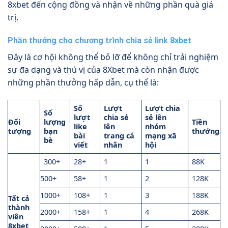
8xbet đến cộng đồng và nhận về những phần quà giá
trị.
Phần thưởng cho chương trình chia sẻ link 8xbet
Đây là cơ hội không thể bỏ lỡ để không chỉ trải nghiệm
sự đa dạng và thú vị của 8Xbet mà còn nhận được
những phần thưởng hấp dẫn, cụ thể là:
Số
Lượt
Lượt chia
Số
lượt
chia sẻ
sẻ lên
Đối
lượng
Tiền
like
lên
nhóm
tượng
bạn
thưởng
bài
trang cá
mạng xã
bè
viết
nhân
hội
300+
28+
1
1
88K
500+
58+
1
2
128K
1000+
108+
1
3
188K
Tất cả
thành
2000+
158+
1
4
268K
viên
8xbet