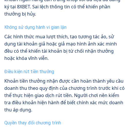
ký tại 8XBET. Sai lệch thông tin có thể khiến phần
thưởng bị hủy.
Không sử dụng hành vi gian lận
Các hình thức mua lượt thích, tạo tương tác ảo, sử
dụng tài khoản giả hoặc giả mạo hình ảnh xác minh
đều có thể khiến tài khoản bị từ chối nhận thưởng
hoặc khóa vĩnh viễn.
Điều kiện rút tiền thưởng
Khoản tiền thưởng nhận được cần hoàn thành yêu cầu
doanh thu theo quy định của chương trình trước khi có
thể thực hiện giao dịch rút tiền. Người chơi nên kiểm
tra điều khoản hiện hành để biết chính xác mức doanh
thu áp dụng.
Quyền thay đổi chương trình