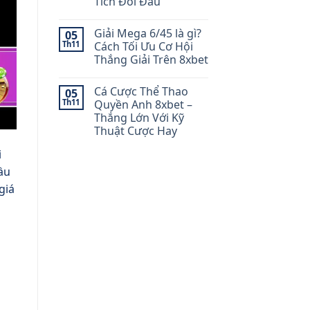
Tích Đối Đầu
Giải Mega 6/45 là gì?
05
Th11
Cách Tối Ưu Cơ Hội
Thắng Giải Trên 8xbet
Cá Cược Thể Thao
05
Th11
Quyền Anh 8xbet –
Thắng Lớn Với Kỹ
Thuật Cược Hay
i
ầu
giá