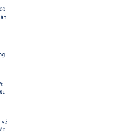
000
oàn
ơng
ft
iều
 vé
iệc