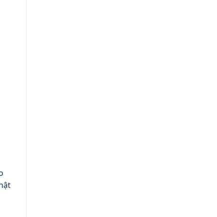
o
hật