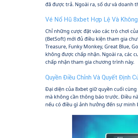
đã được trả. Ngoài ra, số dư và doanh t
Vé Nổ Hũ 8xbet Hợp Lệ Và Không
Chỉ những cược đặt vào các trò chơi của
(BetSoft) mới đủ điều kiện tham gia chư
Treasure, Funky Monkey, Great Blue, Gol
không được chấp nhận. Ngoài ra, các c
chấp nhận tham gia chương trình này.
Quyền Điều Chỉnh Và Quyết Định C
Đại diện của 8xbet giữ quyền cuối cùng
mà không cần thông báo trước. Điều này
nếu có điều gì ảnh hưởng đến sự minh 