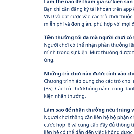
Làm thế nào để tham gia sự kiện săn 
Bạn chỉ cần đăng ký tài khoản trên app 8
VND và đặt cược vào các trò chơi thuộc
miễn phí và đơn giản, phù hợp với mọi 
Tiền thưởng tối đa mà người chơi có
Người chơi có thể nhận phần thưởng lê
mình trong sự kiện. Mức thưởng được tí
ứng.
Những trò chơi nào được tính vào ch
Chương trình áp dụng cho các trò chơi 
(BS). Các trò chơi không nằm trong dan
kiện nhận thưởng.
Làm sao để nhận thưởng nếu trúng v
Người chơi thắng cần liên hệ bộ phận c
cược hợp lệ và cung cấp đầy đủ thông t
liên hệ có thể dẫn đến việc không được