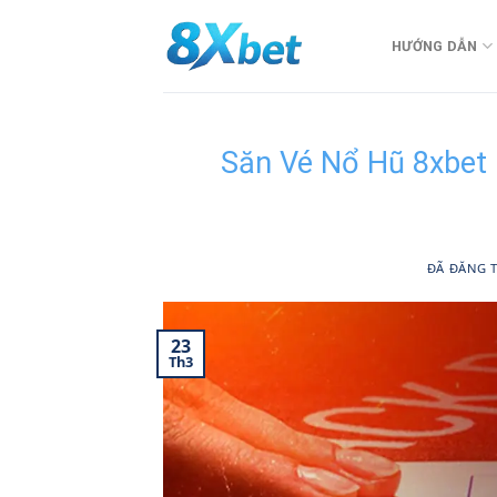
Chuyển
đến
HƯỚNG DẪN
nội
dung
Săn Vé Nổ Hũ 8xbet
ĐÃ ĐĂNG 
23
Th3