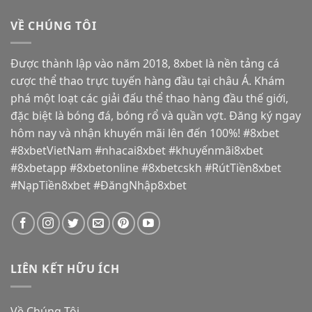
VỀ CHÚNG TÔI
Được thành lập vào năm 2018, 8xbet là nền tảng cá
cược thể thao trực tuyến hàng đầu tại châu Á. Khám
phá một loạt các giải đấu thể thao hàng đầu thế giới,
đặc biệt là bóng đá, bóng rổ và quần vợt. Đăng ký ngay
hôm nay và nhận khuyến mãi lên đến 100%! #8xbet
#8xbetVietNam #nhacai8xbet #khuyếnmãi8xbet
#8xbetapp #8xbetonline #8xbetcskh #RútTiền8xbet
#NạpTiền8xbet #ĐăngNhập8xbet
LIÊN KẾT HỮU ÍCH
Về Chúng Tôi