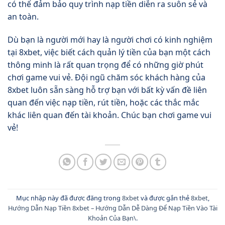
có thể đảm bảo quy trình nạp tiền diễn ra suôn sẻ và
an toàn.
Dù bạn là người mới hay là người chơi có kinh nghiệm
tại 8xbet, việc biết cách quản lý tiền của bạn một cách
thông minh là rất quan trọng để có những giờ phút
chơi game vui vẻ. Đội ngũ chăm sóc khách hàng của
8xbet luôn sẵn sàng hỗ trợ bạn với bất kỳ vấn đề liên
quan đến việc nạp tiền, rút tiền, hoặc các thắc mắc
khác liên quan đến tài khoản. Chúc bạn chơi game vui
vẻ!
Mục nhập này đã được đăng trong
8xbet
và được gắn thẻ
8xbet
,
Hướng Dẫn Nạp Tiền 8xbet – Hướng Dẫn Dễ Dàng Để Nạp Tiền Vào Tài
Khoản Của Bạn\
.