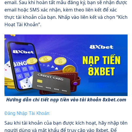
email. Sau khi hoàn tất mẫu đăng ký, bạn sẽ nhận được
email hoặc SMS xác nhận, kèm theo liên kết để xác
thực tài khoản của bạn. Nhấp vào liên kết và chọn “Kích
Hoạt Tài Khoản”.
Hướng dẫn chi tiết nạp tiền vào tài khoản 8xbet.com
Đăng Nhập Tài Khoản:
Sau khi tài khoản của bạn được kích hoạt, hãy nhập tên
người dùng và mật khẩu để truy cập vào 8xbet. Để