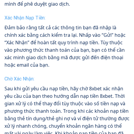
mình để phê duyệt giao dịch.
Xác Nhận Nạp Tiền:
Đảm bảo rằng tất cả các thông tin bạn đã nhập là
chính xác bằng cách kiểm tra lại. Nhấp vào “Gửi” hoặc
“Xác Nhận” để hoàn tất quy trình nạp tiền. Tùy thuộc
vào phương thức thanh toán của bạn, bạn có thể cần
xác minh giao dịch bằng mã được gửi đến điện thoại
hoặc email của bạn.
Chờ Xác Nhận:
Sau khi gửi yêu cầu nạp tiền, hãy chờ 8xbet xác nhận
yêu cầu của bạn theo hướng dẫn nạp tiền 8xbet. Thời
gian xử lý có thể thay đổi tùy thuộc vào số tiền nạp và
phương thức thanh toán. Trong khi các khoản nạp tiền
bằng thẻ tín dụng/thẻ ghi nợ và ví điện tử thường được
xử lý nhanh chóng, chuyển khoản ngân hàng có thể
mất vài ngày làm việc. Khi khoản nạp tiền của bạn đã