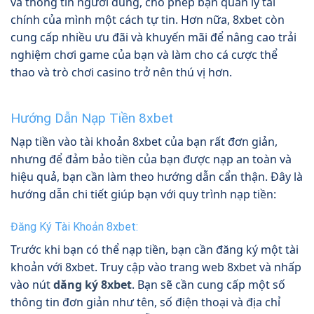
và thông tin người dùng, cho phép bạn quản lý tài
chính của mình một cách tự tin. Hơn nữa, 8xbet còn
cung cấp nhiều ưu đãi và khuyến mãi để nâng cao trải
nghiệm chơi game của bạn và làm cho cá cược thể
thao và trò chơi casino trở nên thú vị hơn.
Hướng Dẫn Nạp Tiền 8xbet
Nạp tiền vào tài khoản 8xbet của bạn rất đơn giản,
nhưng để đảm bảo tiền của bạn được nạp an toàn và
hiệu quả, bạn cần làm theo hướng dẫn cẩn thận. Đây là
hướng dẫn chi tiết giúp bạn với quy trình nạp tiền:
Đăng Ký Tài Khoản 8xbet:
Trước khi bạn có thể nạp tiền, bạn cần đăng ký một tài
khoản với 8xbet. Truy cập vào trang web 8xbet và nhấp
vào nút
dăng ký 8xbet
. Bạn sẽ cần cung cấp một số
thông tin đơn giản như tên, số điện thoại và địa chỉ