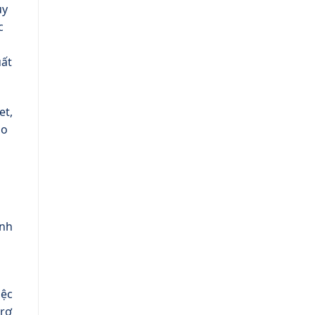
uy
c
uất
et,
ao
ình
iệc
trợ