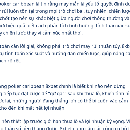
oker caribbean là tin rằng may mắn là yếu tố quyết định d
ủi luôn tồn tại trong mọi trò chơi bài, tuy nhiên, chiến lượ
 chốt tạo nên sự khác biệt giữa người chơi thông thường và
i hiệu quả biết cách phân tích tình huống, tính toán xác s
 chiến lược thay vì cảm xúc nhất thời.
án cần lời giải, không phải trò chơi may rủi thuần túy. 8xb
cụ tính toán xác suất và hướng dẫn chiến lược, giúp nâng c
ch rõ rệt.
ng poker caribbean 8xbet chính là biết khi nào nên dừng
tiếp tục đặt cược để “gỡ gạc” sau khi thua lỗ, khiến tình h
ược lại, những người đang thắng lớn có thể bị cuốn vào cảm
cho đến khi mất hết lợi nhuận.
nên thiết lập trước giới hạn thua lỗ và lợi nhuận kỳ vọng. V
ảo toàn số tiền thắng được. 8xbet cung cấp các công cụ hỗ 