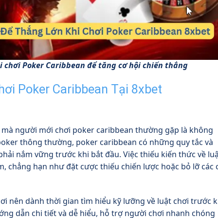
i chơi Poker Caribbean để tăng cơ hội chiến thắng
hơi Poker Caribbean Tại 8xbet
 mà người mới chơi poker caribbean thường gặp là không
ể poker thông thường, poker caribbean có những quy tắc và
 phải nắm vững trước khi bắt đầu. Việc thiếu kiến thức về lu
m, chẳng hạn như đặt cược thiếu chiến lược hoặc bỏ lỡ các 
ơi nên dành thời gian tìm hiểu kỹ lưỡng về luật chơi trước k
ớng dẫn chi tiết và dễ hiểu, hỗ trợ người chơi nhanh chóng