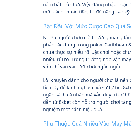
nắm bắt trò chơi. Việc đăng nhập hoặc đ
một cách thuận tiện, từ đó nâng cao kỹ 
Bắt Đầu Với Mức Cược Cao Quá 
Nhiều người chơi mới thường mang tâm lý
phản tác dụng trong poker Caribbean 8x
chưa thực sự hiểu rõ luật chơi hoặc ch
nhiều rủi ro. Trong trường hợp vận ma
vốn chỉ sau vài lượt chơi ngắn ngủi.
Lời khuyên dành cho người chơi là nên 
tích lũy đủ kinh nghiệm và sự tự tin. 8
ngân sách cá nhân mà vẫn duy trì cơ hộ
dẫn từ 8xbet còn hỗ trợ người chơi tăng 
nghiệm một cách hiệu quả.
Phụ Thuộc Quá Nhiều Vào May Mắ