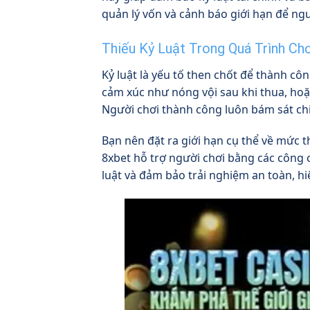
quản lý vốn và cảnh báo giới hạn để ngư
Thiếu Kỷ Luật Trong Quá Trình Chơ
Kỷ luật là yếu tố then chốt để thành cô
cảm xúc như nóng vội sau khi thua, hoặc
Người chơi thành công luôn bám sát chi
Bạn nên đặt ra giới hạn cụ thể về mức th
8xbet hỗ trợ người chơi bằng các công cụ
luật và đảm bảo trải nghiệm an toàn, hi