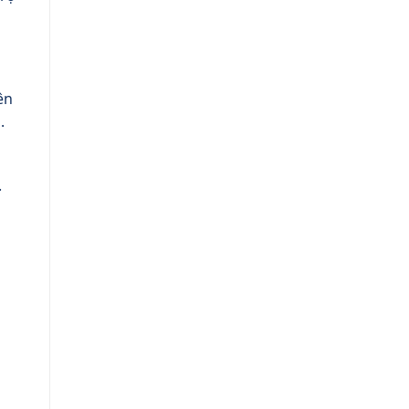
ên
.
.