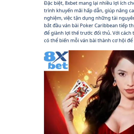
Đặc biệt, 8xbet mang lại nhiều lợi ích 
trình khuyến mãi hấp dẫn, giúp nâng ca
nghiệm, việc tận dụng những tài nguyên 
bắt đầu ván bài Poker Caribbean tiếp th
để giành lợi thế trước đối thủ. Với cách
có thể biến mỗi ván bài thành cơ hội để