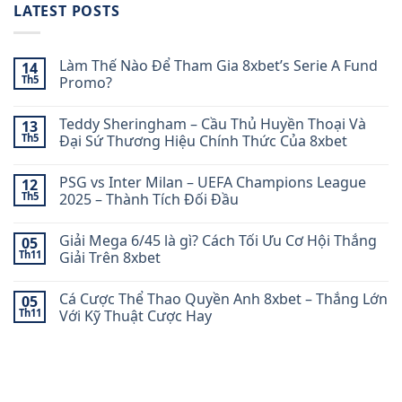
LATEST POSTS
Làm Thế Nào Để Tham Gia 8xbet’s Serie A Fund
14
Th5
Promo?
Teddy Sheringham – Cầu Thủ Huyền Thoại Và
13
Th5
Đại Sứ Thương Hiệu Chính Thức Của 8xbet
PSG vs Inter Milan – UEFA Champions League
12
Th5
2025 – Thành Tích Đối Đầu
Giải Mega 6/45 là gì? Cách Tối Ưu Cơ Hội Thắng
05
Th11
Giải Trên 8xbet
Cá Cược Thể Thao Quyền Anh 8xbet – Thắng Lớn
05
Th11
Với Kỹ Thuật Cược Hay