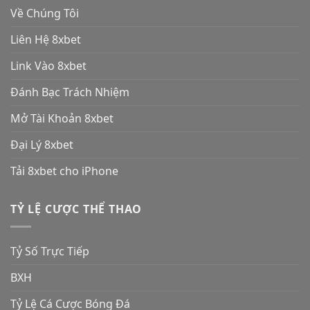
Về Chúng Tôi
Liên Hệ 8xbet
Link Vào 8xbet
Đánh Bạc Trách Nhiệm
Mở Tài Khoản 8xbet
Đại Lý 8xbet
Tải 8xbet cho iPhone
TỶ LỆ CƯỢC THỂ THAO
Tỷ Số Trực Tiếp
BXH
Tỷ Lệ Cá Cược Bóng Đá