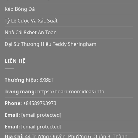
Kèo Bóng Đá
Tỷ Lệ Cược Và Xác Suất
Nhà Cái 8xbet An Toàn
Đại Sứ Thương Hiệu Teddy Sheringham
LIÊN HỆ
Thương hiệu:
8XBET
Trang mạng:
https://boardroomideas.info
Phone:
+84589793973
Email:
[email protected]
Email:
[email protected]
Địa Chỉ:
44 Trương Quyền, Phường 6, Quận 3, Thành