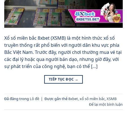
Xổ số miền bắc 8xbet (XSMB) là một hình thức xổ số
truyền thống rất phổ biến với người dân khu vực phía
Bắc Việt Nam. Trước đây, người chơi thường mua vé tại
các đại lý hoặc qua người bán dạo, nhưng giờ đây, với
sự phát triển của công nghệ, bạn có thể […]
TIẾP TỤC ĐỌC
→
Đã đăng trong
Lô đề
|
Được gắn thẻ
8xbet
,
xổ số miền bắc
,
XSMB
Để lại một bình luận