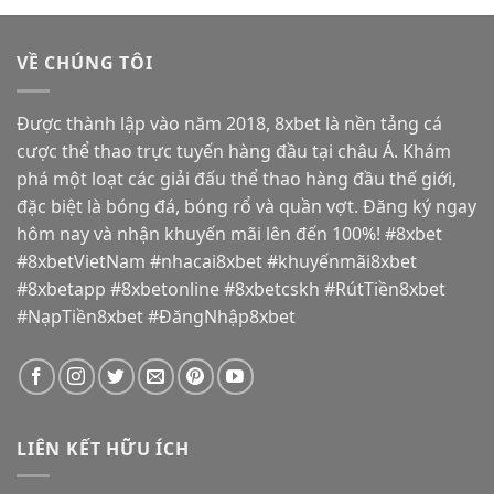
VỀ CHÚNG TÔI
Được thành lập vào năm 2018, 8xbet là nền tảng cá
cược thể thao trực tuyến hàng đầu tại châu Á. Khám
phá một loạt các giải đấu thể thao hàng đầu thế giới,
đặc biệt là bóng đá, bóng rổ và quần vợt. Đăng ký ngay
hôm nay và nhận khuyến mãi lên đến 100%! #8xbet
#8xbetVietNam #nhacai8xbet #khuyếnmãi8xbet
#8xbetapp #8xbetonline #8xbetcskh #RútTiền8xbet
#NạpTiền8xbet #ĐăngNhập8xbet
LIÊN KẾT HỮU ÍCH