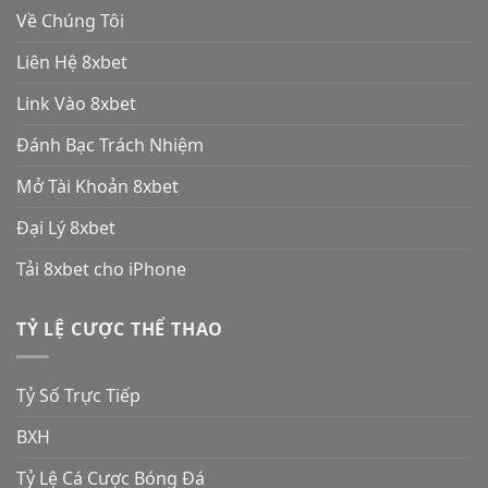
Về Chúng Tôi
Liên Hệ 8xbet
Link Vào 8xbet
Đánh Bạc Trách Nhiệm
Mở Tài Khoản 8xbet
Đại Lý 8xbet
Tải 8xbet cho iPhone
TỶ LỆ CƯỢC THỂ THAO
Tỷ Số Trực Tiếp
BXH
Tỷ Lệ Cá Cược Bóng Đá