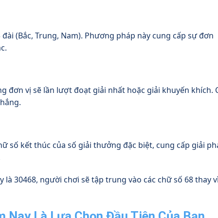
 3 đài (Bắc, Trung, Nam). Phương pháp này cung cấp sự đơn
c.
đơn vị sẽ lần lượt đoạt giải nhất hoặc giải khuyến khích. 
thắng.
ữ số kết thúc của số giải thưởng đặc biệt, cung cấp giải p
.
 là 30468, người chơi sẽ tập trung vào các chữ số 68 thay v
m Nay Là Lựa Chọn Đầu Tiên Của Bạn