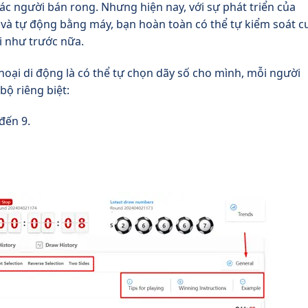
 các người bán rong. Nhưng hiện nay, với sự phát triển của
 và tự động bằng máy, bạn hoàn toàn có thể tự kiểm soát c
i như trước nữa.
hoại di động là có thể tự chọn dãy số cho mình, mỗi người
bộ riêng biệt:
đến 9.