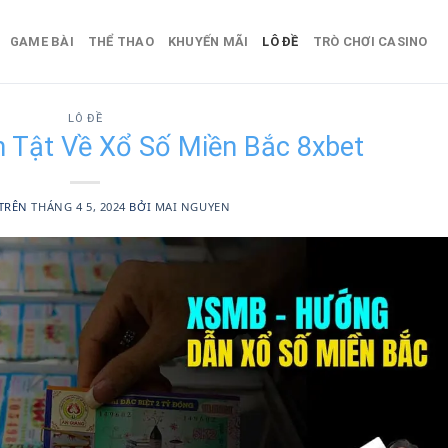
GAME BÀI
THỂ THAO
KHUYẾN MÃI
LÔ ĐỀ
TRÒ CHƠI CASINO
LÔ ĐỀ
 Tật Về Xổ Số Miền Bắc 8xbet
 TRÊN
THÁNG 4 5, 2024
BỞI
MAI NGUYEN