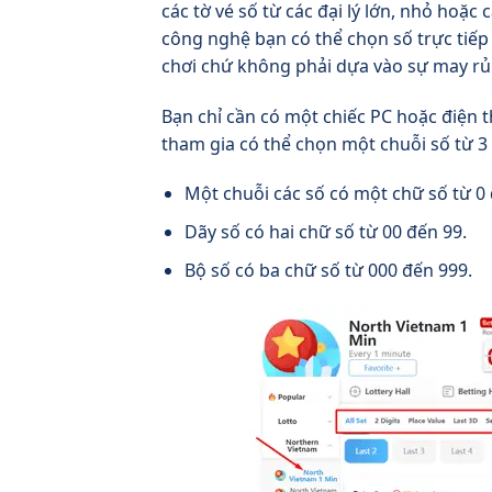
các tờ vé số từ các đại lý lớn, nhỏ hoặc
công nghệ bạn có thể chọn số trực tiếp
chơi chứ không phải dựa vào sự may rủ
Bạn chỉ cần có một chiếc PC hoặc điện t
tham gia có thể chọn một chuỗi số từ 3 
Một chuỗi các số có một chữ số từ 0 
Dãy số có hai chữ số từ 00 đến 99.
Bộ số có ba chữ số từ 000 đến 999.