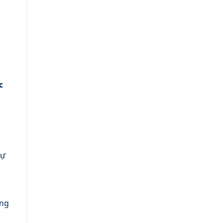
c
dự
ơng