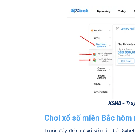
XSMB – Tru
Chơi xổ số miền Bắc hôm 
Trước đây, để chơi xổ số miền bắc 8xbe