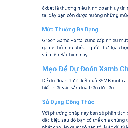
8xbet là thương hiệu kinh doanh uy tín 
tại đây bạn còn được hưởng những mức 
Mức Thưởng Đa Dạng
Green Game Portal cung cấp nhiều mức 
game thủ, cho phép người chơi lựa chọn
số miền Bắc hiện nay.
Mẹo Để Dự Đoán Xsmb Ch
Để dự đoán được kết quả XSMB một các
hiểu biết sâu sắc dựa trên dữ liệu.
Sử Dụng Công Thức:
Với phương pháp này bạn sẽ phân tích 
đặc biệt. sau đó bạn có thể chia chúng
nhất cho lần quay số sắp tới.Mặc dù t